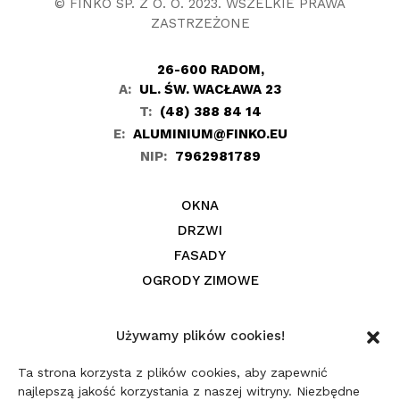
© FINKO SP. Z O. O. 2023. WSZELKIE PRAWA
ZASTRZEŻONE
26-600 RADOM,
A:
UL. ŚW. WACŁAWA 23
T:
(48) 388 84 14
E:
ALUMINIUM@FINKO.EU
NIP:
7962981789
OKNA
DRZWI
FASADY
OGRODY ZIMOWE
REALIZACJE
Używamy plików cookies!
BLOG
Ta strona korzysta z plików cookies, aby zapewnić
KONTAKT
najlepszą jakość korzystania z naszej witryny. Niezbędne