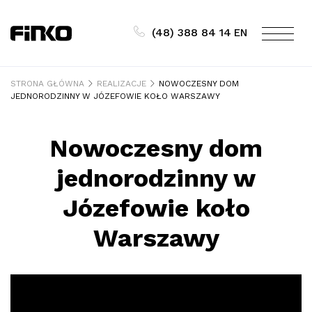
Skip
to
(48) 388 84 14
EN
content
STRONA GŁÓWNA
REALIZACJE
NOWOCZESNY DOM
JEDNORODZINNY W JÓZEFOWIE KOŁO WARSZAWY
Nowoczesny dom
jednorodzinny w
Józefowie koło
Warszawy