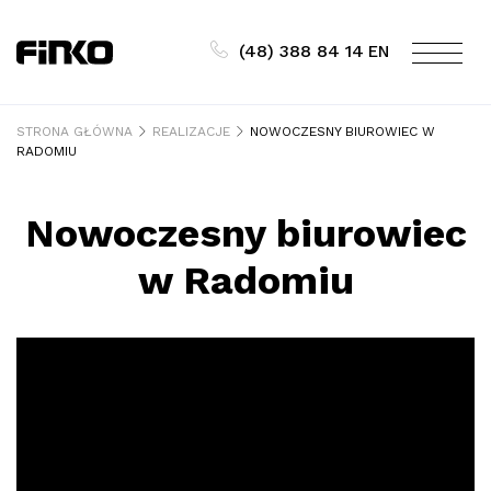
Skip
to
(48) 388 84 14
EN
content
STRONA GŁÓWNA
REALIZACJE
NOWOCZESNY BIUROWIEC W
RADOMIU
Nowoczesny biurowiec
w Radomiu